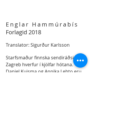
Englar Hammúrabís
Forlagid 2018
Translator: Sigurður Karlsson
Starfsmaður finnska sendiráðsins í
Zagreb hverfur í kjölfar hótana.
Daniel Kuisma og Annika Lehto eru
send á vett- vang til að komast að
örlögum landa síns. Þau finna ýmsa
þræði sem virðast liggja aftur í
tímann, inn í hrylling Balkan-
stríðsins, þegar Daniel var í
friðargæsluliðinu í Króatíu ... Hvað
gerðist raunverulega fyrir tuttugu
árum, hverjir eru Englar